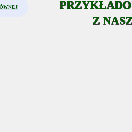
PRZYKŁADO
ŁÓWNEJ
Z NASZ
KONTENEROWA
AGREGATY 
STACJA
TANKOWAN
TANKOWANIA
SAMOLOT
SAMOLOTÓW
DLA CYSTE
LOTNISKOW
I DYSPENSE
ZESTAWY FILTRACYJNE
AGREGATY 
DO PALIWA LOTNICZEGO
TANKOWAN
STATKÓW
POWIETRZN