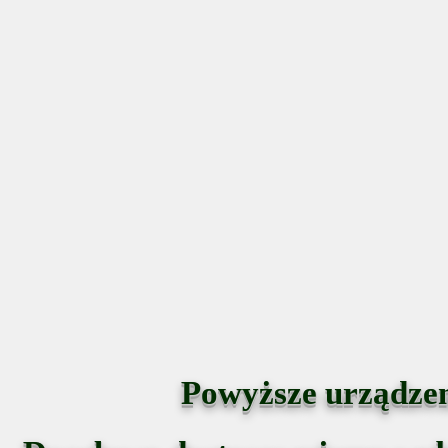
W NISKIEJ
ZABUDOWI
INSTALACJE
MOBILN
POMIAROWE
URZĄDZENI
DLA CYSTERN
KONTROL
DROGOWYCH
METROLOGIC
Powyższe urządzen