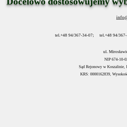
Docelowo dostosowujemy wybr
info
tel.+48 94/367-34-07; tel.+48 94/367
ul. Mirosławi
NIP 674-10-
Sąd Rejonowy w Koszalinie, 
KRS: 0000162839, Wysokość 